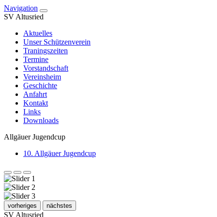
Navigation
SV Altusried
Aktuelles
Unser Schützenverein
Traningszeiten
Termine
Vorstandschaft
Vereinsheim
Geschichte
Anfahrt
Kontakt
Links
Downloads
Allgäuer Jugendcup
10. Allgäuer Jugendcup
vorheriges
nächstes
SV Altusried