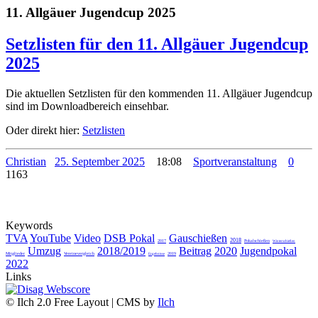
11. Allgäuer Jugendcup 2025
Setzlisten für den 11. Allgäuer Jugendcup
2025
Die aktuellen Setzlisten für den kommenden 11. Allgäuer Jugendcup
sind im Downloadbereich einsehbar.
Oder direkt hier:
Setzlisten
Christian
25. September 2025
18:08
Sportveranstaltung
0
1163
Keywords
TVA
YouTube
Video
DSB Pokal
Gauschießen
2018
2017
Pokalschießen
Winterschießen
Umzug
2018/2019
Beitrag
2020
Jugendpokal
Mitglieder
Vereinevergleich
2019
Ergebnisse
2022
Links
© Ilch 2.0 Free Layout | CMS by
Ilch