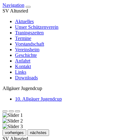
Navigation
SV Altusried
Aktuelles
Unser Schützenverein
Traningszeiten
Termine
Vorstandschaft
Vereinsheim
Geschichte
Anfahrt
Kontakt
Links
Downloads
Allgäuer Jugendcup
10. Allgäuer Jugendcup
vorheriges
nächstes
SV Altusried