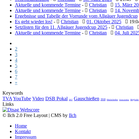
Aktuelle und kommende Termine
-
Christian
15. März 2
Aktuelle und kommende Termine
-
Christian
14. Novemb
Ergebnisse und Tabelle der Vorrunde vom Allgäuer Jugendcup
Es geht wieder los!
-
Christian
01. Oktober 2025
19:
Setzlisten für den 11. Allgäuer Jugendcup 2025
-
Christian
Aktuelle und kommende Termine
-
Christian
04. Juli 202
1
2
3
4
5
6
7
»
Keywords
TVA
YouTube
Video
DSB Pokal
Gauschießen
2018
2017
Pokalschießen
Mitglieder
Winterschießen
Links
© Ilch 2.0 Free Layout | CMS by
Ilch
Home
Kontakt
Impressum