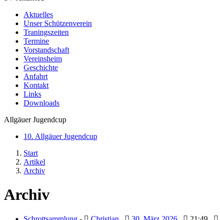
Aktuelles
Unser Schützenverein
Traningszeiten
Termine
Vorstandschaft
Vereinsheim
Geschichte
Anfahrt
Kontakt
Links
Downloads
Allgäuer Jugendcup
10. Allgäuer Jugendcup
Start
Artikel
Archiv
Archiv
Schrottsammlung
-
Christian
30. März 2026
21:49