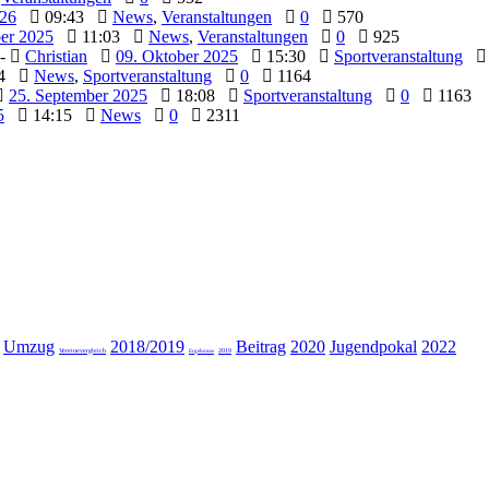
026
09:43
News
,
Veranstaltungen
0
570
er 2025
11:03
News
,
Veranstaltungen
0
925
-
Christian
09. Oktober 2025
15:30
Sportveranstaltung
04
News
,
Sportveranstaltung
0
1164
25. September 2025
18:08
Sportveranstaltung
0
1163
5
14:15
News
0
2311
Umzug
2018/2019
Beitrag
2020
Jugendpokal
2022
Vereinevergleich
2019
Ergebnisse