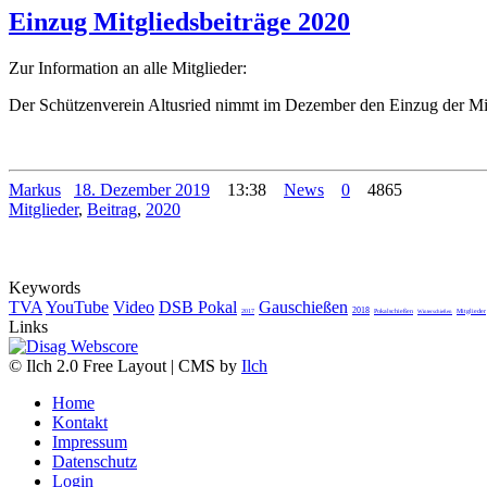
Einzug Mitgliedsbeiträge 2020
Zur Information an alle Mitglieder:
Der Schützenverein Altusried nimmt im Dezember den Einzug der Mitgl
Markus
18. Dezember 2019
13:38
News
0
4865
Mitglieder
,
Beitrag
,
2020
Keywords
TVA
YouTube
Video
DSB Pokal
Gauschießen
2018
2017
Pokalschießen
Mitglieder
Winterschießen
Links
© Ilch 2.0 Free Layout | CMS by
Ilch
Home
Kontakt
Impressum
Datenschutz
Login