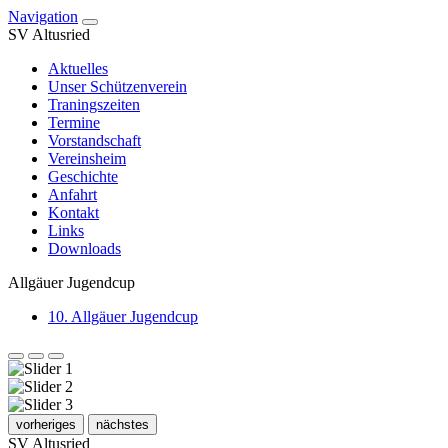
Navigation
SV Altusried
Aktuelles
Unser Schützenverein
Traningszeiten
Termine
Vorstandschaft
Vereinsheim
Geschichte
Anfahrt
Kontakt
Links
Downloads
Allgäuer Jugendcup
10. Allgäuer Jugendcup
vorheriges
nächstes
SV Altusried