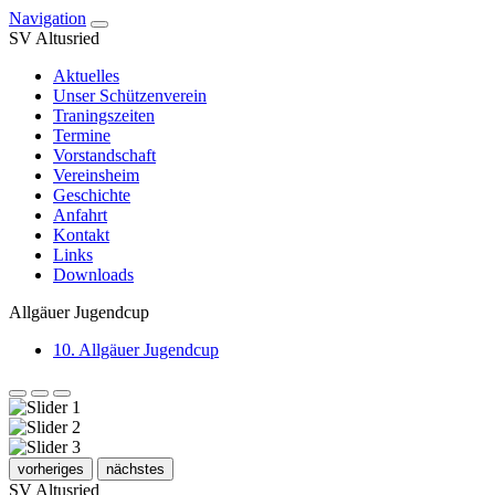
Navigation
SV Altusried
Aktuelles
Unser Schützenverein
Traningszeiten
Termine
Vorstandschaft
Vereinsheim
Geschichte
Anfahrt
Kontakt
Links
Downloads
Allgäuer Jugendcup
10. Allgäuer Jugendcup
vorheriges
nächstes
SV Altusried