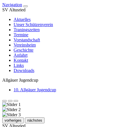
Navigation
SV Altusried
Aktuelles
Unser Schützenverein
Traningszeiten
Termine
Vorstandschaft
Vereinsheim
Geschichte
Anfahrt
Kontakt
Links
Downloads
Allgäuer Jugendcup
10. Allgäuer Jugendcup
vorheriges
nächstes
SV Altusried