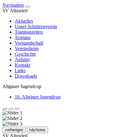
Navigation
SV Altusried
Aktuelles
Unser Schützenverein
Traningszeiten
Termine
Vorstandschaft
Vereinsheim
Geschichte
Anfahrt
Kontakt
Links
Downloads
Allgäuer Jugendcup
10. Allgäuer Jugendcup
vorheriges
nächstes
SV Altusried