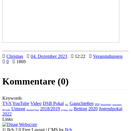
Christian
04. Dezember 2023
12:22
Veranstaltungen
0
1869
Kommentare (0)
Keywords
TVA
YouTube
Video
DSB Pokal
Gauschießen
2018
2017
Pokalschießen
Winterschießen
Umzug
2018/2019
Beitrag
2020
Jugendpokal
Mitglieder
Vereinevergleich
2019
Ergebnisse
2022
Links
© Ilch 2.0 Free Layout | CMS by
Ilch